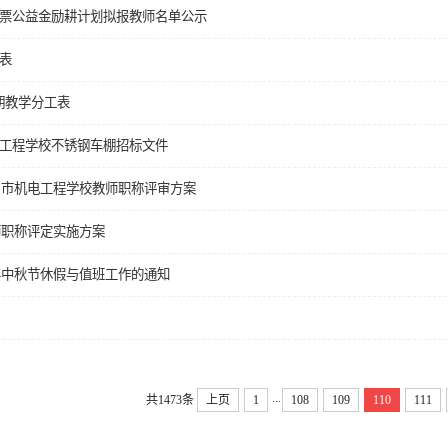
票公益金励耕计划拟报教师名单公示
表
学期教学分工表
工程学校不锈钢车棚招标文件
滁州市机电工程学校教师职称评审方案
教师职称评定实施方案
3年中秋节休假与值班工作的通知
...
共1473条
上页
1
108
109
110
111