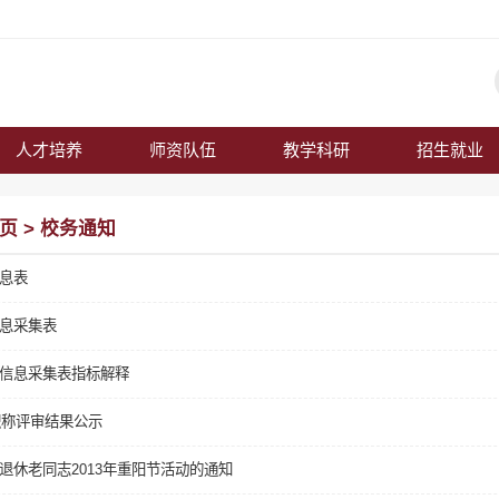
人才培养
师资队伍
教学科研
招生就业
页
>
校务通知
息表
息采集表
信息采集表指标解释
师职称评审结果公示
退休老同志2013年重阳节活动的通知