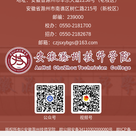
地址：安徽省滁州市丰乐大道2238号（老校区）
安徽省滁州市南谯区树仁路215号（新校区）
邮编：239000
校办：0550-2181700
招办：0550-2182678
邮箱：czjsxybgs@163.com
公众号
视频号
版权所有©安徽滁州技师学院
皖公网安备34110302000080号
皖ICP备
16021338号-2